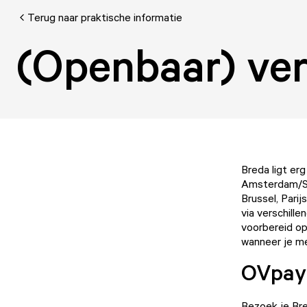
Terug naar praktische informatie
(Openbaar) ver
Breda ligt er
Amsterdam/Sc
Brussel, Parij
via verschill
voorbereid op
wanneer je m
OVpay
Bezoek je Bre