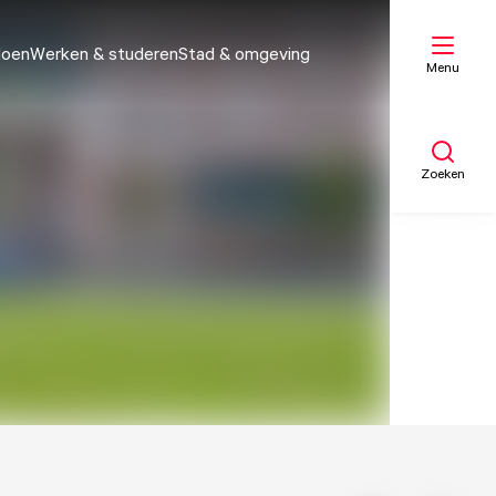
doen
Werken & studeren
Stad & omgeving
Menu
Zoeken
Mijn lijst
Kaart