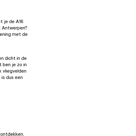
t je de A16
it Antwerpen?
ekening met de
n dicht in de
 ben je zo in
k vliegvelden
 is dus een
e ontdekken.