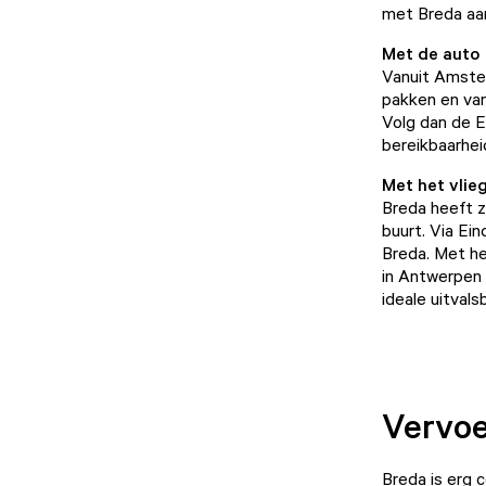
met Breda aa
Met de auto
Vanuit Amster
pakken en van
Volg dan de E
bereikbaarheid
Met het vlie
Breda heeft ze
buurt. Via Ei
Breda. Met he
in Antwerpen 
ideale uitval
Vervoe
Breda is erg c