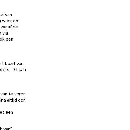
axi van
oi weer op
 vanaf de
 via
ook een
het bezit van
ters. Dit kan
 van te voren
jna altijd een
met een
ik van?