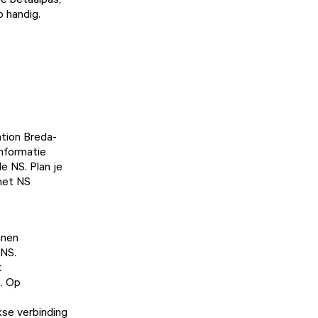
o handig.
ation Breda-
informatie
de NS
. Plan je
 met
NS
nnen
 NS
.
t
a. Op
se verbinding