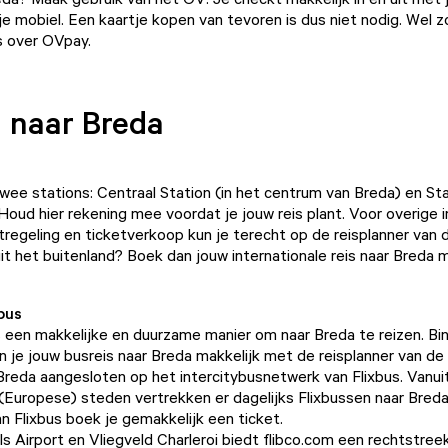
je mobiel. Een kaartje kopen van tevoren is dus niet nodig. Wel z
es over OVpay.
 naar Breda
wee stations: Centraal Station (in het centrum van Breda) en St
Houd hier rekening mee voordat je jouw reis plant. Voor overige 
tregeling en ticketverkoop kun je terecht op
de reisplanner van 
uit het buitenland? Boek dan jouw internationale reis naar Breda
bus
is een makkelijke en duurzame manier om naar Breda te reizen. Bi
n je jouw busreis naar Breda makkelijk met d
e reisplanner van de
Breda aangesloten op het intercitybusnetwerk van Flixbus. Vanui
 (Europese) steden vertrekken er dagelijks Flixbussen naar Bred
n Flixbus
boek je gemakkelijk een ticket.
ls Airport en Vliegveld Charleroi biedt
flibco.com
een rechtstreek