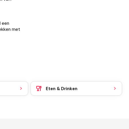
l een
dekken met
Eten & Drinken