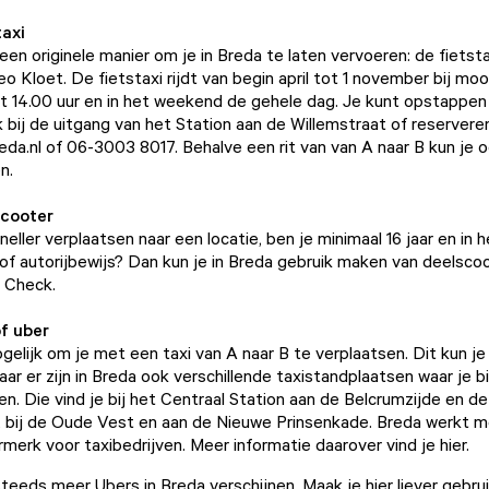
taxi
en originele manier om je in Breda te laten vervoeren:
de fietst
eo Kloet
. De fietstaxi rijdt van begin april tot 1 november bij mo
 14.00 uur en in het weekend de gehele dag. Je kunt opstappen
 bij de uitgang van het Station aan de Willemstraat of reserveren
da.nl of 06-3003 8017. Behalve een rit van van A naar B kun je 
en.
scooter
sneller verplaatsen naar een locatie, ben je minimaal 16 jaar en in 
of autorijbewijs? Dan kun je in Breda gebruik maken van deelscoo
f
Check
.
of uber
gelijk om je met een taxi van A naar B te verplaatsen. Dit kun je
ar er zijn in Breda ook verschillende taxistandplaatsen waar je bi
gen. Die vind je bij het Centraal Station aan de Belcrumzijde en de
 bij de Oude Vest en aan de Nieuwe Prinsenkade. Breda werkt 
rmerk voor taxibedrijven.
Meer informatie daarover vind je hier.
teeds meer Ubers in Breda verschijnen. Maak je hier liever gebru