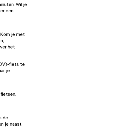
nuten. Wil je
der een
. Kom je met
n,
over het
OV)-fiets te
ar je
fietsen.
ia
de
un je naast