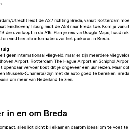
n.
dam/Utrecht leidt de A27 richting Breda, vanuit Rotterdam moe
uit Eindhoven/Tilburg leidt de A58 naar Breda toe. Kom je vanu
19, die overloopt in de A16. Plan je reis via Google Maps, houd r
 en vind hier alle
informatie over het parkeren in Breda
.
gtuig
lf geen internationaal vliegveld, maar er zijn meerdere vliegvelde
ndhoven Airport, Rotterdam The Hague Airport en Schiphol Airport
t openbaar vervoer kost dit je ongeveer een uur reizen. Maar oo
en Brussels-(Charleroi) zijn met de auto goed te bereiken. Breda
sbasis om meer van Nederland te zien.
r in en om Breda
ompact, alles ligt dicht bij elkaar en daarom ideaal om te voet t