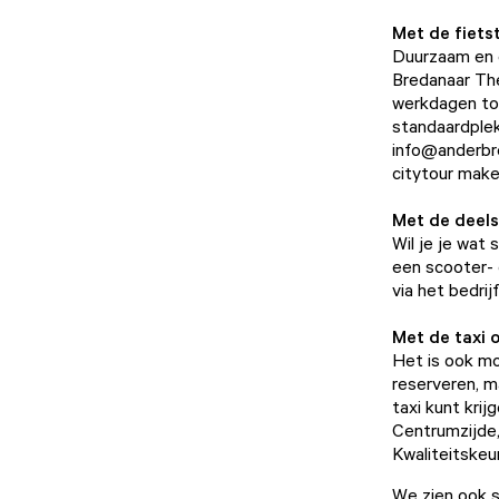
Met de fiets
Duurzaam en e
Bredanaar Th
werkdagen tot
standaardplek
info@anderbre
citytour mak
Met de deel
Wil je je wat 
een scooter- 
via het bedrij
Met de taxi 
Het is ook mo
reserveren, ma
taxi kunt krij
Centrumzijde,
Kwaliteitskeu
We zien ook s