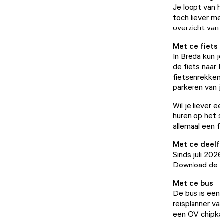
Je loopt van 
toch liever m
overzicht van
Met de fiets
In Breda kun 
de fiets naar 
fietsenrekken
parkeren van j
Wil je liever
huren op het s
allemaal
een f
Met de deelf
Sinds juli 202
Download de C
Met de bus
De bus is een
reisplanner v
een OV chipka