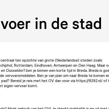
voer in de stad
g centraal ten opzichte van grote (Nederlandse) steden zoals
hiphol, Rotterdam, Eindhoven, Antwerpen en Den Haag. Maar o
s en Düsseldorf ben je binnen een korte tijd in Breda. Breda is g
ende vervoersmiddelen. Ben je van plan om naar Breda te komen en
 pad? Bereid je reis met het OV dan voor via
https://9292.nl/
of
et eigen vervoer komt.
da? Maak gebruik van het OV! Je checkt makkelijk in en uit met 