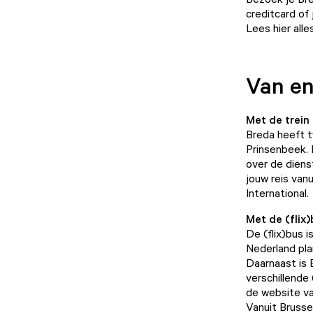
creditcard of 
Lees hier all
Van en
Met de trein
Breda heeft t
Prinsenbeek. 
over de diens
jouw reis van
International
.
Met de (flix)
De (flix)bus 
Nederland pla
Daarnaast is 
verschillende
de
website va
Vanuit Brusse