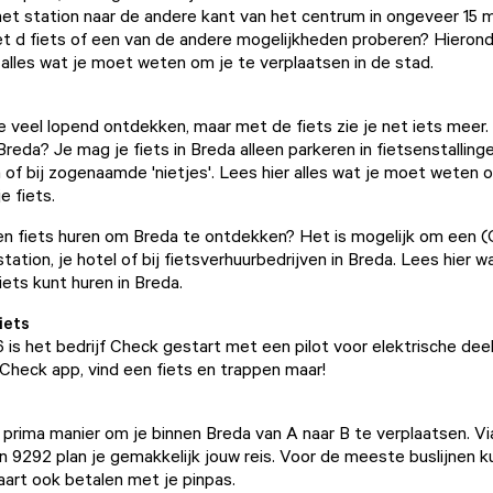
het station naar de andere kant van het centrum in ongeveer 15 mi
et d fiets of een van de andere mogelijkheden proberen? Hieron
 alles wat je moet weten om je te verplaatsen in de stad.
je veel lopend ontdekken, maar met de fiets zie je net iets meer
Breda? Je mag je fiets in Breda alleen parkeren in fietsenstallinge
 of bij zogenaamde 'nietjes'. Lees hier alles wat je moet weten 
e fiets
.
 een fiets huren om Breda te ontdekken? Het is mogelijk om een (
tation, je hotel of bij fietsverhuurbedrijven in Breda. Lees hier wa
iets kunt huren in Breda
.
iets
6 is het bedrijf
Check
gestart met een pilot voor elektrische deel
heck app, vind een fiets en trappen maar!
 prima manier om je binnen Breda van A naar B te verplaatsen. V
an 9292
plan je gemakkelijk jouw reis. Voor de meeste buslijnen k
art ook betalen met je pinpas.