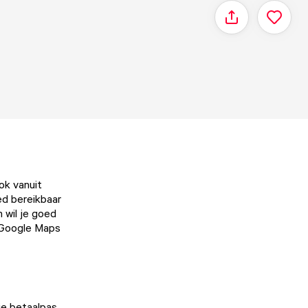
Delen
ok vanuit
oed bereikbaar
 wil je goed
Google Maps
je betaalpas,