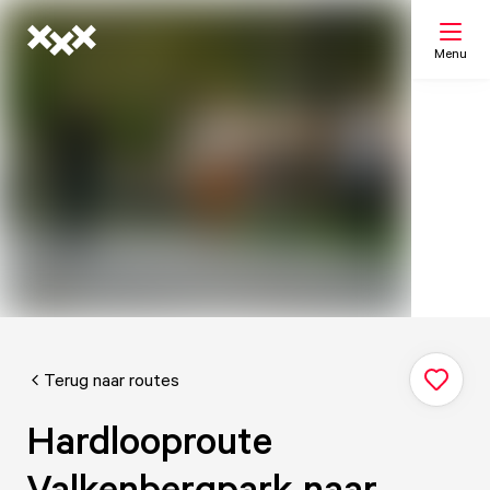
Menu
Zoeken
Mijn lijst
Kaart
Terug naar routes
Hardlooproute
Valkenbergpark naar