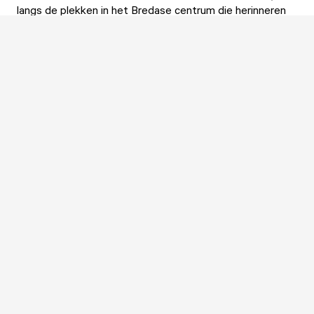
langs de plekken in het Bredase centrum die herinneren
aan de oorlog en vooral aan onze Poolse bevrijders.
In Breda kom je relatief veel Poolse achternamen tegen.
De oorsprong ligt bij Poolse soldaten die na de bevrijding
terugkwamen naar Breda om hier een bestaan op te
bouwen.
Waarom dat was, lees je hier.
Meer routes door Breda
(Stads)wandeling