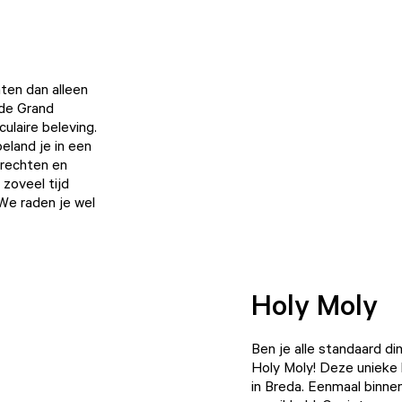
ten dan alleen
ude Grand
ulaire beleving.
eland je in een
gerechten en
 zoveel tijd
We raden je wel
Holy Moly
Ben je alle standaard d
Holy Moly
! Deze unieke
in Breda. Eenmaal binne