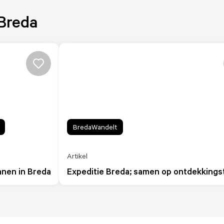
 Breda
BredaWandelt
Artikel
nen in Breda
Expeditie Breda; samen op ontdekkings