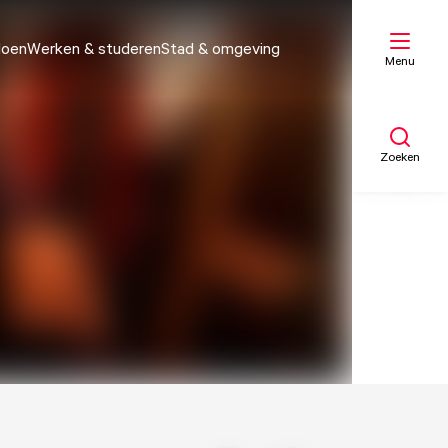
doen
Werken & studeren
Stad & omgeving
Menu
Zoeken
Mijn lijst
Kaart