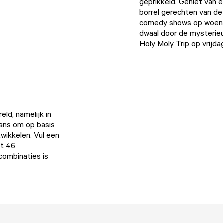
geprikkeld. Geniet van 
borrel gerechten van de 
comedy shows op woens
dwaal door de mysterie
Holy Moly Trip op vrijd
ld, namelijk in
kans om op basis
twikkelen. Vul een
et 46
combinaties is