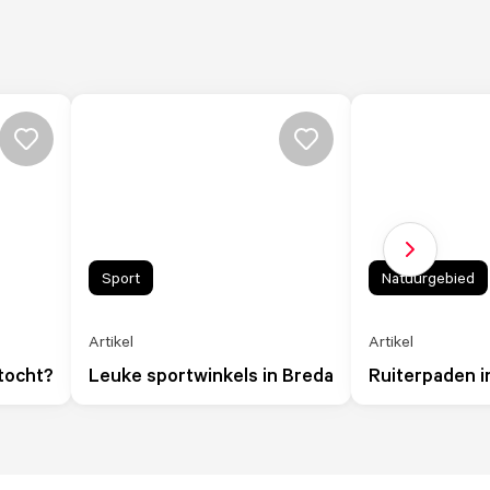
Volgende sl
Sport
Natuurgebied
Artikel
Artikel
tocht?
Leuke sportwinkels in Breda
Ruiterpaden i