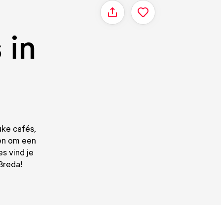
Delen
 in
uke cafés,
zen om een
s vind je
Breda!