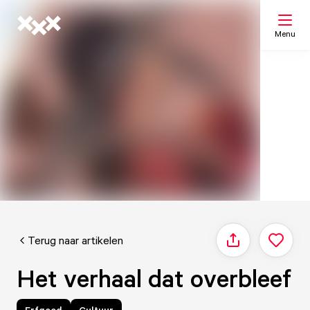
Menu
Zoeken
Mijn lijst
Kaart
Terug naar artikelen
Delen
Het verhaal dat overbleef
Erfgoed
Cultuur