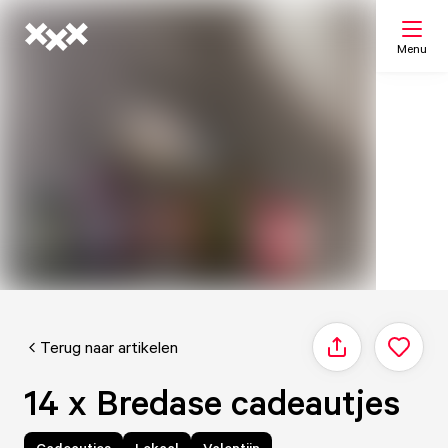
Menu
Zoeken
Mijn lijst
Kaart
Terug naar artikelen
Delen
14 x Bredase cadeautjes
Cadeautjes
Lokaal
Valentijn