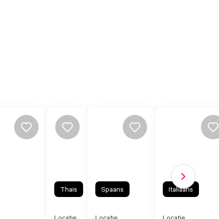
Volgende sl
Thais
Spaans
Italiaans
Locatie
Locatie
Locatie