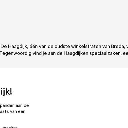
en. De Haagdijk, één van de oudste winkelstraten van Bred
egenwoordig vind je aan de Haagdijken speciaalzaken, eeth
jk!
l panden aan de
laats van een
n, maakte