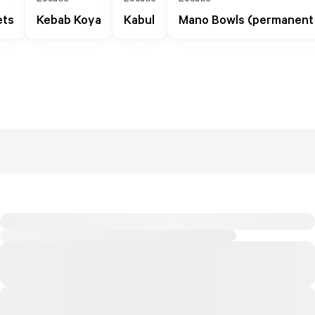
ets
Kebab Koya
Kabul
Mano Bowls (permanent 