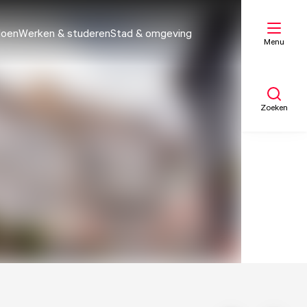
doen
Werken & studeren
Stad & omgeving
Menu
Zoeken
Mijn lijst
Kaart