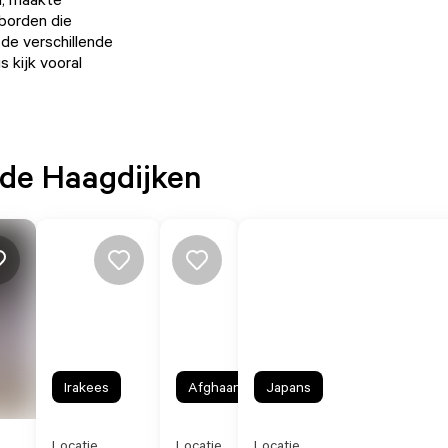
gborden die
de verschillende
 kijk vooral
 de Haagdijken
Irakees
Afghaans
Japans
Locatie
Locatie
Locatie