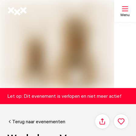
Menu
Zoeken
Mijn lijst
Kaart
Let op: Dit evenement is verlopen en niet meer actief
Terug naar evenementen
Delen