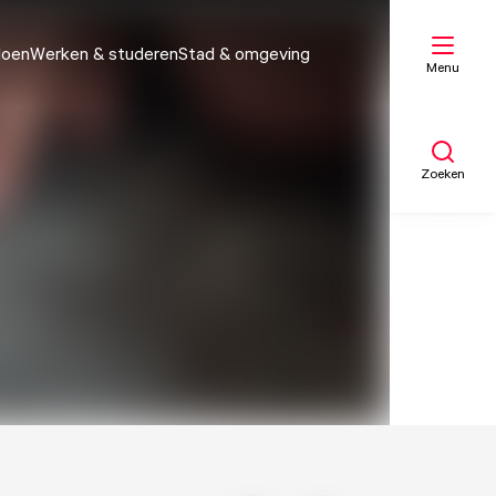
doen
Werken & studeren
Stad & omgeving
Menu
Zoeken
Mijn lijst
Kaart