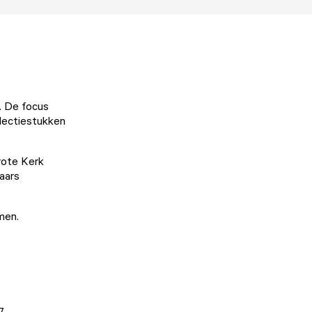
r. De focus
llectiestukken
rote Kerk
aars
emen.
7.