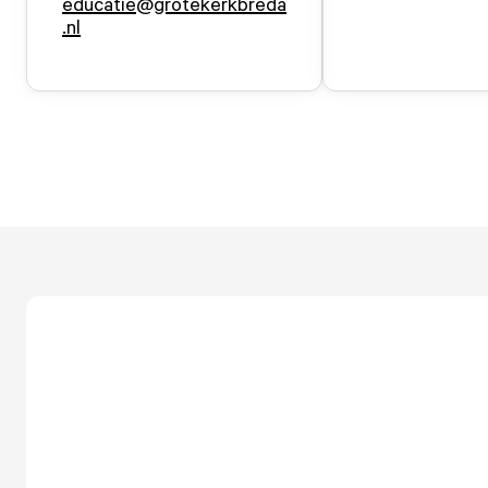
educatie@grotekerkbreda
.nl