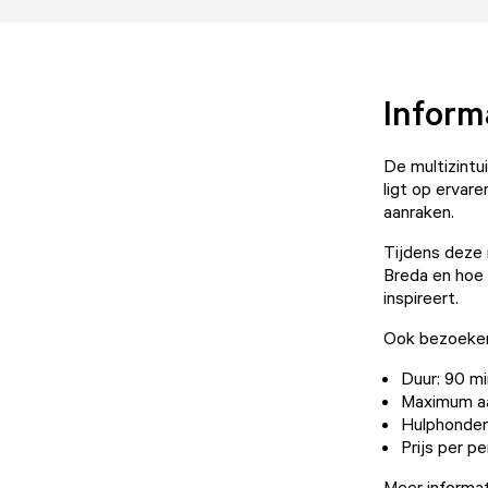
Inform
De multizintu
ligt op ervar
aanraken.
Tijdens deze 
Breda en hoe
inspireert.
Ook bezoekers
Duur: 90 m
Maximum aan
Hulphonden
Prijs per p
Meer informat