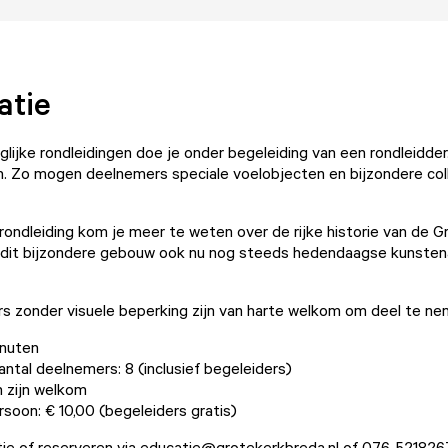
atie
iglijke rondleidingen doe je onder begeleiding van een rondleidde
en. Zo mogen deelnemers speciale voelobjecten en bijzondere co
rondleiding kom je meer te weten over de rijke historie van de G
 dit bijzondere gebouw ook nu nog steeds hedendaagse kunsten
 zonder visuele beperking zijn van harte welkom om deel te n
inuten
tal deelnemers: 8 (inclusief begeleiders)
 zijn welkom
ersoon: € 10,00 (begeleiders gratis)
ie of reserveren via
educatie@grotekerkbreda.nl
of 076-521826