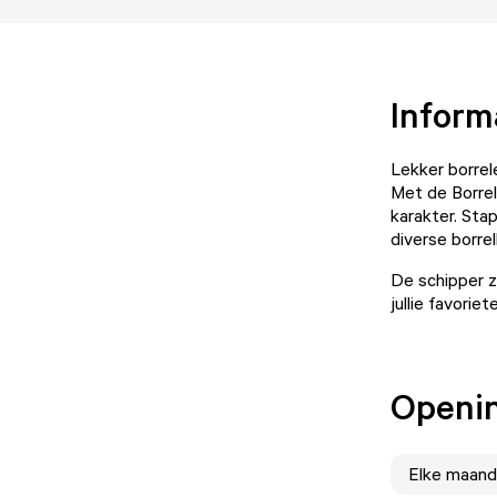
Inform
Lekker borrel
Met de Borrel
karakter. Sta
diverse borrel
De schipper z
jullie favori
Openin
Elke
maand