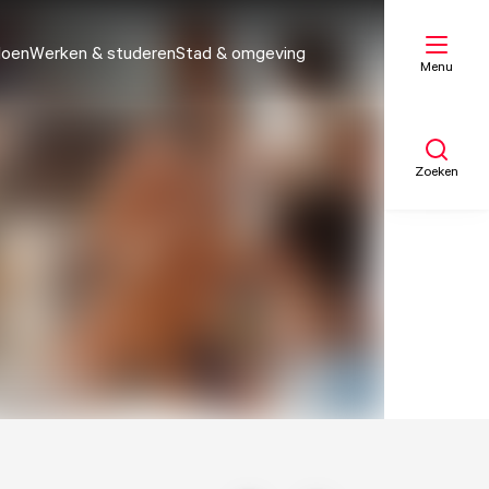
doen
Werken & studeren
Stad & omgeving
Menu
Zoeken
Mijn lijst
Kaart