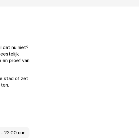
l dat nu niet?
eestelijk
e en proef van
e stad of zet
eten.
 - 23:00 uur