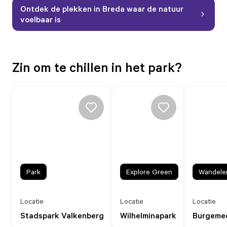
Ontdek de plekken in Breda waar de natuur
voelbaar is
Zin om te chillen in het park?
Park
Explore Green
Wandele
Locatie
Locatie
Locatie
Stadspark Valkenberg
Wilhelminapark
Burgemee