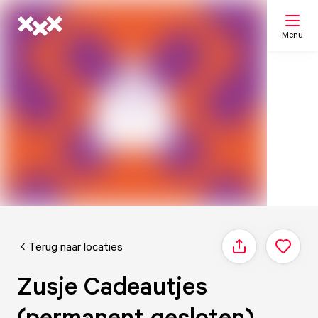
Menu
Zoeken
Mijn lijst
Kaart
Terug naar locaties
Delen
Zusje Cadeautjes
(permanent gesloten)