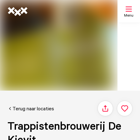
Menu
Zoeken
Mijn lijst
Kaart
Terug naar locaties
Delen
Trappistenbrouwerij De
Kievit