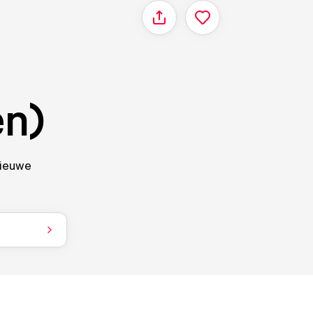
Delen
en)
nieuwe