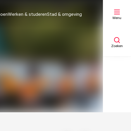
doen
Werken & studeren
Stad & omgeving
Menu
Zoeken
Mijn lijst
Kaart