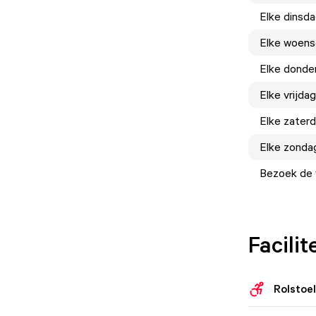
Elke
dinsd
Elke
woens
Elke
donde
Elke
vrijdag
Elke
zater
Elke
zonda
Bezoek de w
Facilit
Rolstoe