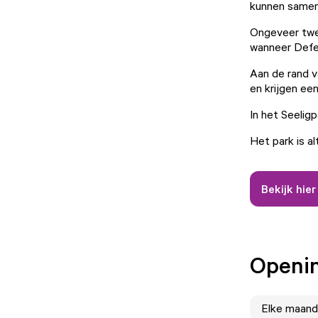
kunnen same
Ongeveer twee
wanneer Defen
Aan de rand v
en krijgen e
In het Seeligp
Het park is al
Bekijk hie
Openin
Elke
maand