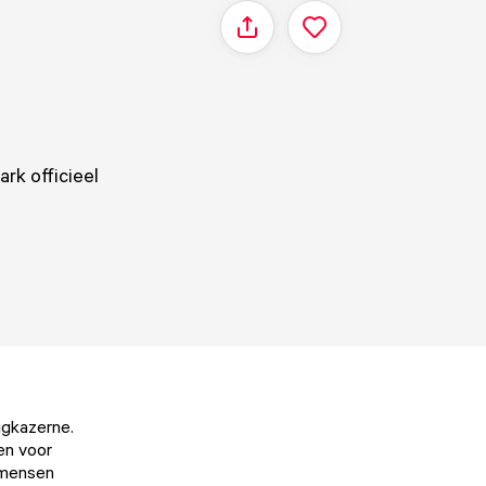
Delen
ark officieel
igkazerne.
pen voor
 mensen