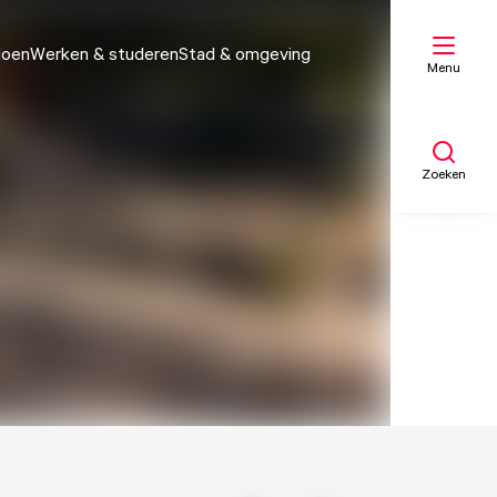
doen
Werken & studeren
Stad & omgeving
Menu
Zoeken
Mijn lijst
Kaart