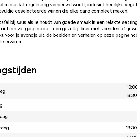
d menu dat regelmatig vernieuwd wordt, inclusief heerlijke vege
gvuldig geselecteerde wijnen die elke gang compleet maken.
afel bij saus als je houdt van goede smaak in een relaxte setting
 intiem viergangen­diner, een gezellig diner met vrienden of ge
kt voor je avondje uit, de beelden en verhalen op deze pagina nod
te ervaren.
gstijden
13:00
ag
18:30
ag
dag
rdag
18:30