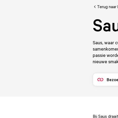
Terug naar 
Sau
Saus, waar c
samenkomen.
passie worde
nieuwe smak
Bezoe
Bij Saus draa