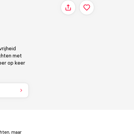
Delen
vrijheid
echten met
eer op keer
chten, maar