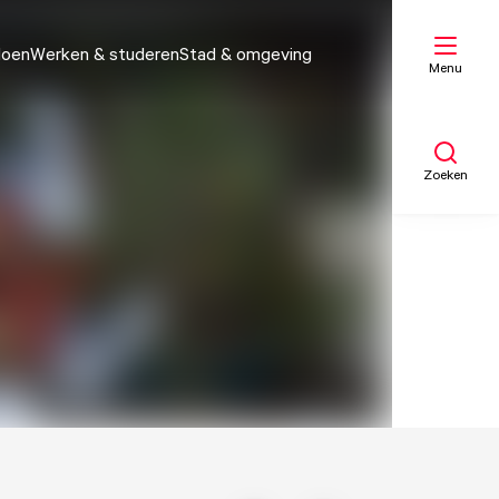
doen
Werken & studeren
Stad & omgeving
Menu
Zoeken
Mijn lijst
Kaart