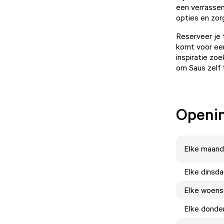
een verrassen
opties en zor
Reserveer je t
komt voor een
inspiratie zoe
om Saus zelf 
Openin
Elke
maand
Elke
dinsd
Elke
woens
Elke
donde