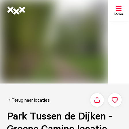
Menu
Zoeken
Mijn lijst
Kaart
Terug naar locaties
Delen
Park Tussen de Dijken -
Groene Camino locatie