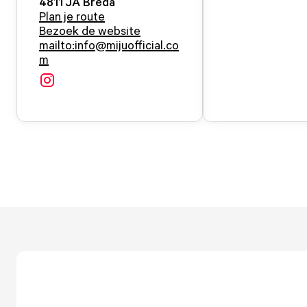
4811 JA
Breda
Plan je route
Bezoek de website
mailto:info@mijuofficial.co
m