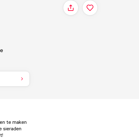
Delen
je
aden te maken
e sieraden
kt!