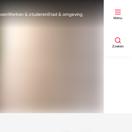
doen
Werken & studeren
Stad & omgeving
Menu
Zoeken
Mijn lijst
Kaart