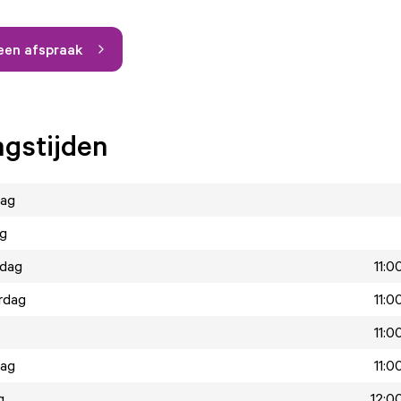
een afspraak
gstijden
ag
ag
dag
11:0
rdag
11:0
11:0
dag
11:0
g
12:00