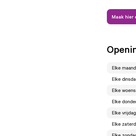
Maak hier 
Openin
Elke
maand
Elke
dinsd
Elke
woens
Elke
donde
Elke
vrijdag
Elke
zater
Elke
zonda