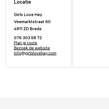
Locatie
Girls Love Hey
Veemarktstraat
60
4811 ZD
Breda
076 303 58 72
Plan je route
Bezoek de website
info@girlslovehey.com