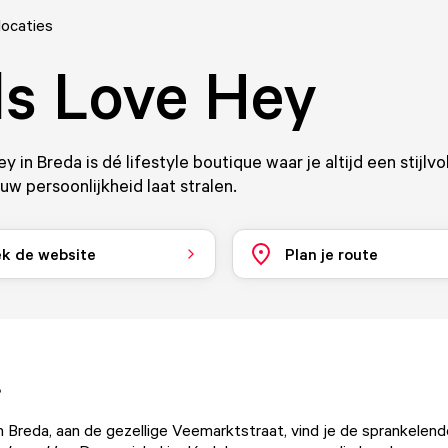
locaties
ls Love Hey
y in Breda is dé lifestyle boutique waar je altijd een stijlvol
ouw persoonlijkheid laat stralen.
k de website
Plan je route
?
an Breda, aan de gezellige Veemarktstraat, vind je de sprankelende