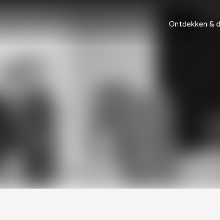
Ontdekken & 