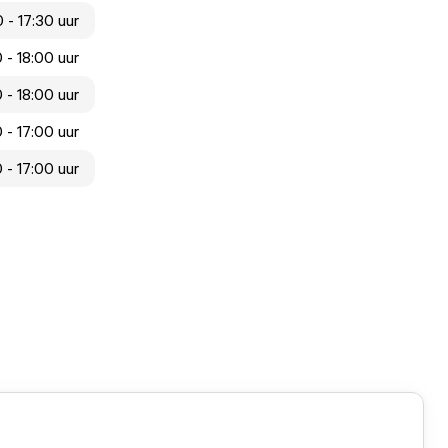
 - 17:30 uur
 - 18:00 uur
 - 18:00 uur
 - 17:00 uur
 - 17:00 uur