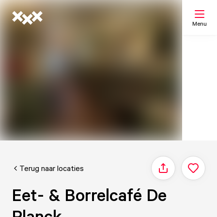
Menu
Zoeken
Mijn lijst
Kaart
Terug naar locaties
Delen
Eet- & Borrelcafé De
Planck