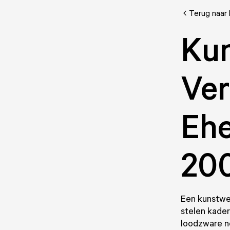
Terug naar 
Kun
Ve
Ehe
20
Een kunstwe
stelen kader
loodzware n