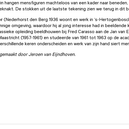
rin hangen mensfiguren machteloos van een kader naar beneden,
knakt. De stokken uit de laatste tekening zien we terug in dit b
er
(Nederhorst den Berg 1936 woont en werk in ‘s-Hertogenbosc
innige omgeving, waardoor hij al jong interesse had in beeldende k
assieke opleiding beeldhouwen bij Fred Carasso aan de Jan van 
aastricht (1957-1961) en studeerde van 1961 tot 1963 op de aca
 verschillende keren onderscheiden en werk van zijn hand siert men
n gemaakt door Jeroen van Eijndhoven.
.