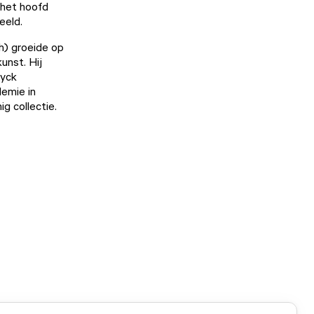
 het hoofd
eeld.
h) groeide op
unst. Hij
Eyck
demie in
ig collectie.