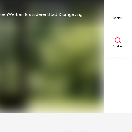
doen
Werken & studeren
Stad & omgeving
Menu
Zoeken
Mijn lijst
Kaart