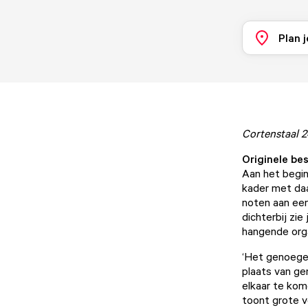
Plan j
Cortenstaal 
Originele bes
Aan het begi
kader met daa
noten aan een
dichterbij zie
hangende orga
‘Het genoegen 
plaats van g
elkaar te ko
toont grote v