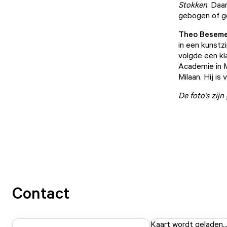
Stokken
. Daa
gebogen of ge
Theo Besem
in een kunstz
volgde een kl
Academie in M
Milaan. Hij is
De foto’s zij
Contact
Kaart wordt geladen..