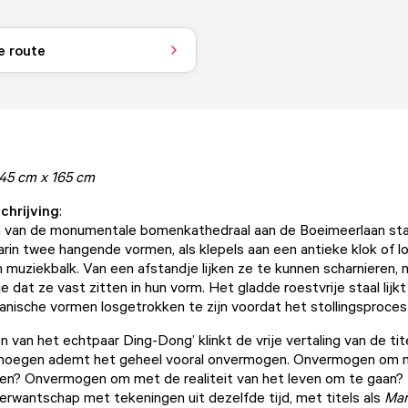
e route
245 cm x 165 cm
chrijving
:
n van de monumentale bomenkathedraal aan de Boeimeerlaan sta
rin twee hangende vormen, als klepels aan een antieke klok of 
 muziekbalk. Van een afstandje lijken ze te kunnen scharnieren, 
 je dat ze vast zitten in hun vorm. Het gladde roestvrije staal lijkt 
nische vormen losgetrokken te zijn voordat het stollingsproces
van het echtpaar Ding-Dong’ klinkt de vrije vertaling van de tite
enoegen ademt het geheel vooral onvermogen. Onvermogen om n
men? Onvermogen om met de realiteit van het leven om te gaan?
erwantschap met tekeningen uit dezelfde tijd, met titels als
Mar