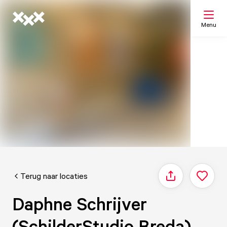
Menu
Zoeken
Mijn lijst
Kaart
Terug naar locaties
Delen
Daphne Schrijver
(SchilderStudio Breda)