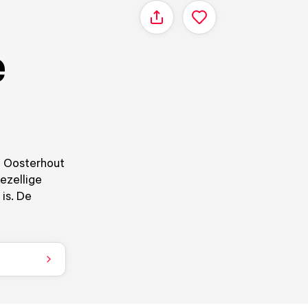
Delen
e
n Oosterhout
ezellige
is. De