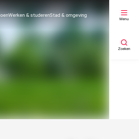
doen
Werken & studeren
Stad & omgeving
Menu
Zoeken
Mijn lijst
Kaart