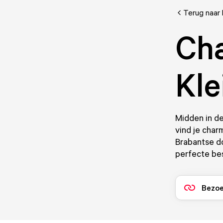
Terug naar 
Ch
Kle
Midden in de
vind je char
Brabantse do
perfecte bes
Bezoe