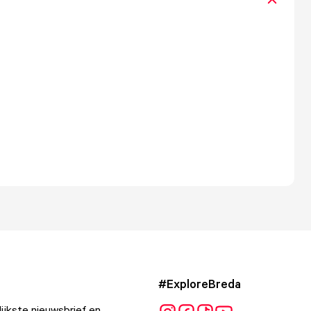
#ExploreBreda
ijkste nieuwsbrief en