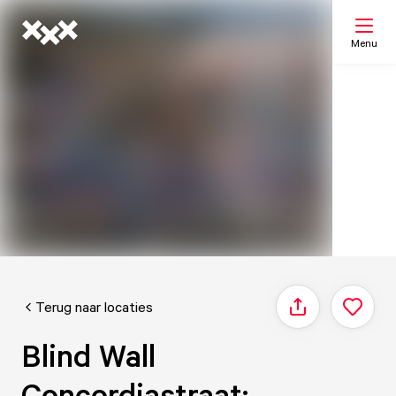
Menu
Zoeken
Mijn lijst
Kaart
Terug naar locaties
Delen
Blind Wall
Concordiastraat: