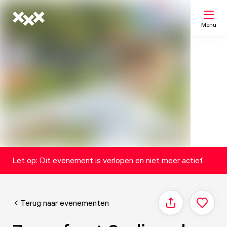
Menu
Zoeken
Mijn lijst
Kaart
Let op: Dit evenement is verlopen en niet meer actief
Terug naar evenementen
Delen