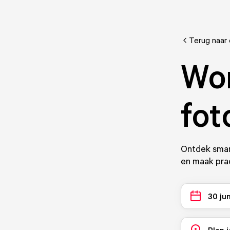
Terug naar
Wo
fot
Ontdek smart
en maak prac
30 ju
Plan j