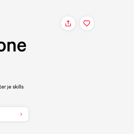
Delen
one
 je skills