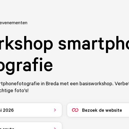
 evenementen
rkshop smartph
ografie
phonefotografie in Breda met een basisworkshop. Verbeter
htige foto's!
ni 2026
Bezoek de website
e route