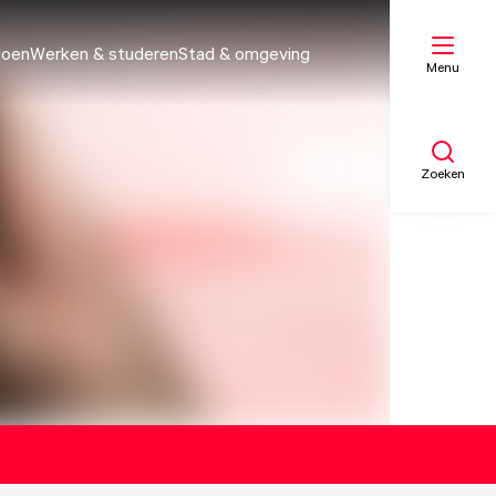
doen
Werken & studeren
Stad & omgeving
Menu
Zoeken
Mijn lijst
Kaart