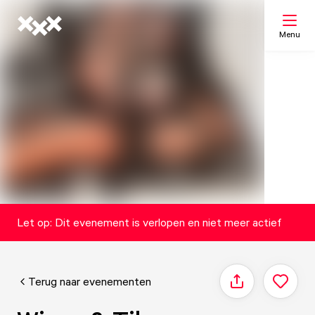
Menu
Zoeken
Mijn lijst
Kaart
Let op: Dit evenement is verlopen en niet meer actief
Terug naar evenementen
Delen