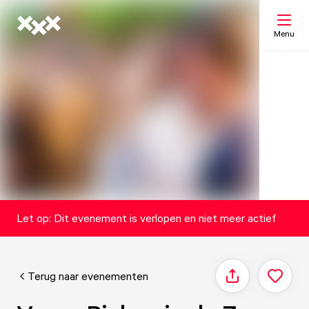
Menu
Zoeken
Mijn lijst
Kaart
Let op: Dit evenement is verlopen en niet meer actief
Terug naar evenementen
Delen