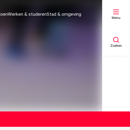
doen
Werken & studeren
Stad & omgeving
Menu
Zoeken
Mijn lijst
Kaart