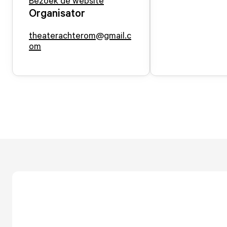
Bezoek de website
Organisator
theaterachterom@gmail.c
om