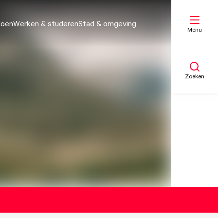
doen
Werken & studeren
Stad & omgeving
Menu
Zoeken
Mijn lijst
Kaart