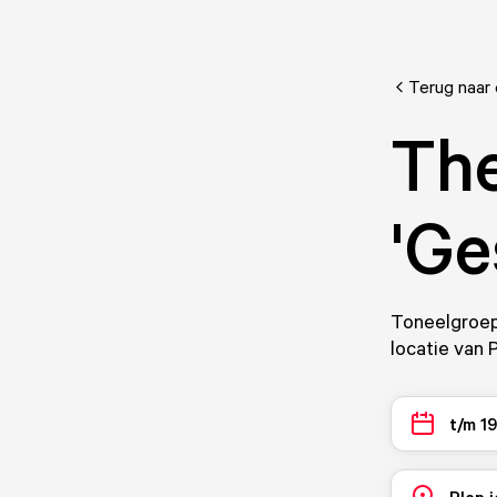
Terug naar
The
'Ge
Toneelgroep 
locatie van 
t/m 19
Plan j