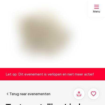
Menu
Zoeken
Mijn lijst
Kaart
Let op: Dit evenement is verlopen en niet meer actief
Terug naar evenementen
Delen