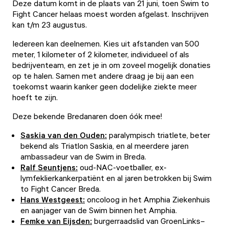
Deze datum komt in de plaats van 21 juni, toen Swim to
Fight Cancer helaas moest worden afgelast. Inschrijven
kan t/m 23 augustus.
Iedereen kan deelnemen. Kies uit afstanden van 500
meter, 1 kilometer of 2 kilometer, individueel of als
bedrijventeam, en zet je in om zoveel mogelijk donaties
op te halen. Samen met andere draag je bij aan een
toekomst waarin kanker geen dodelijke ziekte meer
hoeft te zijn.
Deze bekende Bredanaren doen óók mee!
Saskia van den Ouden:
paralympisch triatlete, beter
bekend als Triatlon Saskia, en al meerdere jaren
ambassadeur van de Swim in Breda.
Ralf Seuntjens:
oud-NAC-voetballer, ex-
lymfeklierkankerpatiënt en al jaren betrokken bij Swim
to Fight Cancer Breda.
Hans Westgeest:
oncoloog in het Amphia Ziekenhuis
en aanjager van de Swim binnen het Amphia.
Femke van Eijsden:
burgerraadslid van GroenLinks–