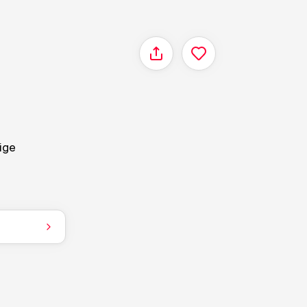
Delen
tige