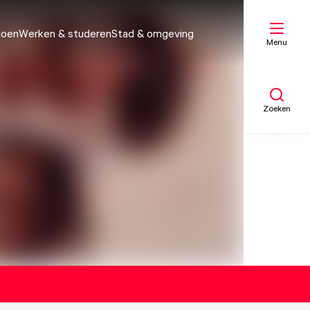
doen
Werken & studeren
Stad & omgeving
Menu
Zoeken
Mijn lijst
Kaart