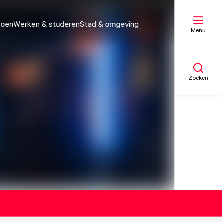
doen
Werken & studeren
Stad & omgeving
Menu
Zoeken
Mijn lijst
Kaart