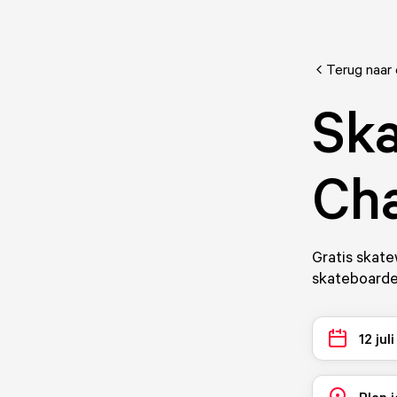
Terug naar
Ska
Cha
Gratis skate
skateboarden
12 jul
Plan j