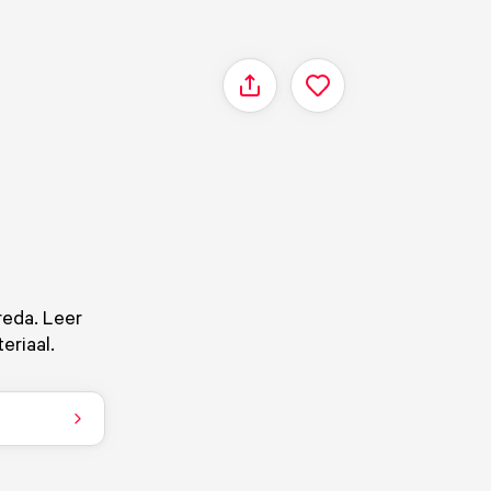
Delen
reda. Leer
eriaal.