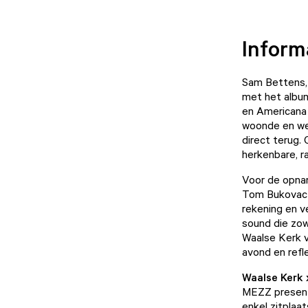
Inform
Sam Bettens, 
met het album
en Americana 
woonde en wer
direct terug
herkenbare, r
Voor de opna
Tom Bukovac (
rekening en v
sound die zowe
Waalse Kerk 
avond en ref
Waalse Kerk
MEZZ present
enkel zitplaa