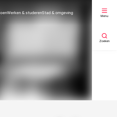
doen
Werken & studeren
Stad & omgeving
Menu
Zoeken
Mijn lijst
Kaart