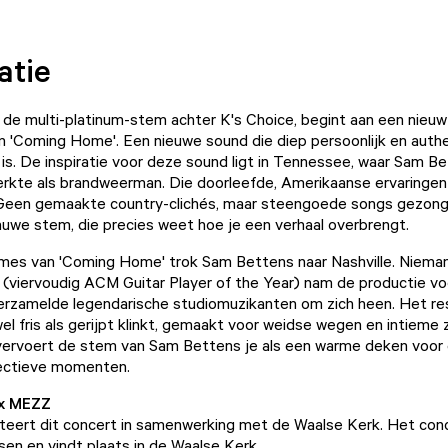
atie
de multi-platinum-stem achter K's Choice, begint aan een nieu
 'Coming Home'. Een nieuwe sound die diep persoonlijk en auth
is. De inspiratie voor deze sound ligt in Tennessee, waar Sam Be
kte als brandweerman. Die doorleefde, Amerikaanse ervaringen 
. Geen gemaakte country-clichés, maar steengoede songs gezon
auwe stem, die precies weet hoe je een verhaal overbrengt.
mes van 'Coming Home' trok Sam Bettens naar Nashville. Niema
viervoudig ACM Guitar Player of the Year) nam de productie voo
erzamelde legendarische studiomuzikanten om zich heen. Het re
l fris als gerijpt klinkt, gemaakt voor weidse wegen en intieme z
vervoert de stem van Sam Bettens je als een warme deken voor 
lectieve momenten.
 x MEZZ
eert dit concert in samenwerking met de Waalse Kerk. Het con
tsen en vindt plaats in de Waalse Kerk.