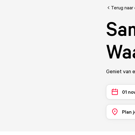
Terug naar
Sam
Waa
Geniet van 
01 no
Plan j