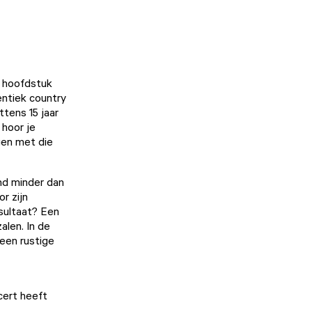
w hoofdstuk
entiek country
ttens 15 jaar
hoor je
gen met die
nd minder dan
r zijn
sultaat? Een
alen. In de
een rustige
cert heeft