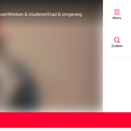
doen
Werken & studeren
Stad & omgeving
Menu
Zoeken
Mijn lijst
Kaart