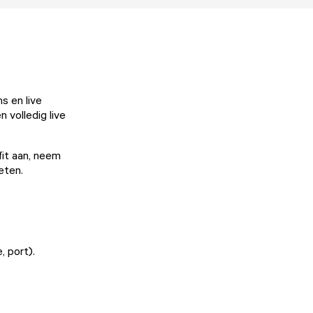
 en live
 volledig live
fit aan, neem
ieten.
, port).