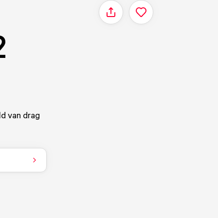
Delen
2
ld van drag