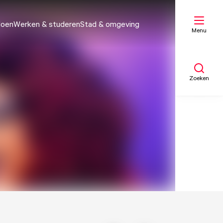
doen
Werken & studeren
Stad & omgeving
Menu
Zoeken
Mijn lijst
Kaart