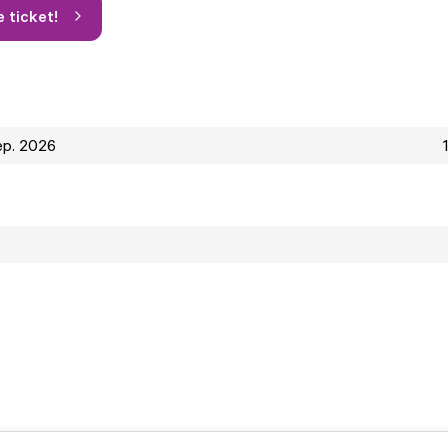
e ticket!
sep. 2026
.