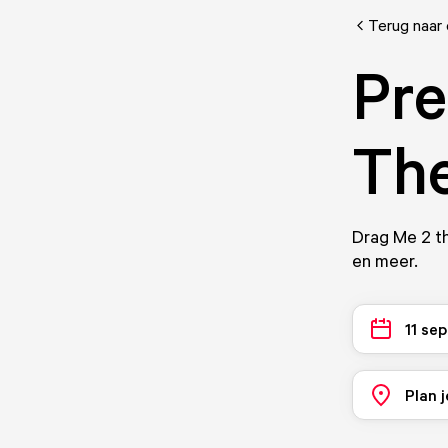
Terug naar
Pre
Th
Drag Me 2 t
en meer.
11 se
Plan j