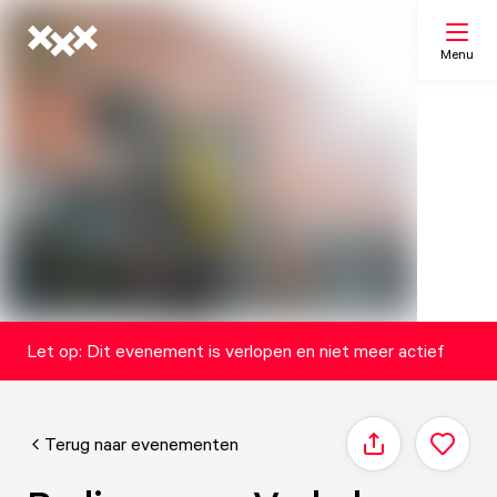
Menu
Zoeken
Mijn lijst
Kaart
Let op: Dit evenement is verlopen en niet meer actief
Terug naar evenementen
Delen