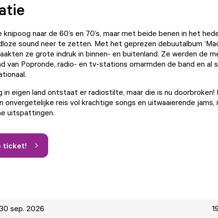
atie
e knipoog naar de 60’s en 70’s, maar met beide benen in het he
dloze sound neer te zetten. Met het geprezen debuutalbum ‘M
akten ze grote indruk in binnen- en buitenland. Ze werden de m
 van Popronde, radio- en tv-stations omarmden de band en al s
ationaal.
 in eigen land ontstaat er radiostilte, maar die is nu doorbroken
 onvergetelijke reis vol krachtige songs en uitwaaierende jams, r
e uitspattingen.
e ticket!
30 sep. 2026
1