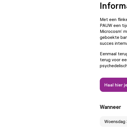
Inform
Met een flink
PAUW een tij
Microcosm’ ma
geboekte band
succes intern
Eenmaal terug
terug voor een
psychedelisch
Haal hier j
Wanneer
Woensdag 