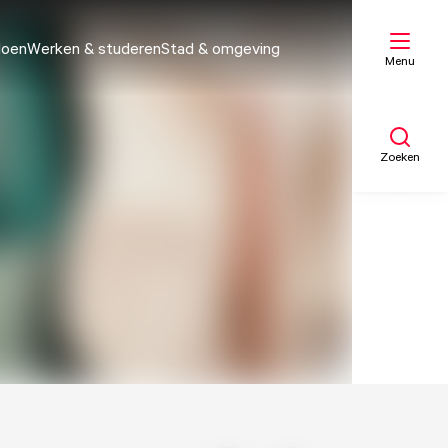
doen
Werken & studeren
Stad & omgeving
Menu
Zoeken
Mijn lijst
Kaart