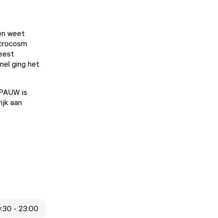
den weet
acrocosm
eest
nel ging het
! PAUW is
ijk aan
9:30 - 23:00