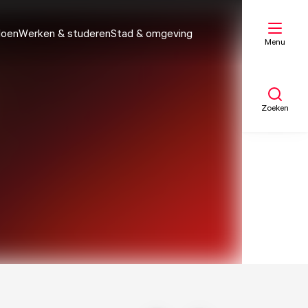
doen
Werken & studeren
Stad & omgeving
Menu
Zoeken
Mijn lijst
Kaart