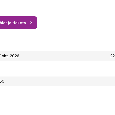
ier je tickets
7 okt. 2026
22
,50