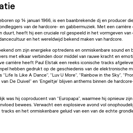
atie
geboren op 14 januari 1966, is een baanbrekende dj en producer die
ondleggers van de hardcore- en gabbermuziek. Met een carrière d
en duurt, heeft hij een cruciale rol gespeeld in het vormgeven van
dancecultuur en het wereldwijd bekend maken van hardcore.
bekend om zijn energieke optredens en onmiskenbare sound en bl
vers met elkaar verbinden door middel van rauwe kracht en emot
eve carrière heeft Paul Elstak een reeks iconische tracks afgelev
mpel hebben gedrukt op de geschiedenis van de elektronische m
s “Life Is Like A Dance”, “Luv U More”, “Rainbow in the Sky”, “Pr
d van De Duivel” en ‘Engeltje’ blijven anthems binnen de hardcore
.
ijk was hij coproducent van “Europapa”, waarmee hij opnieuw zijn
 invloed bewees. Verwacht een explosieve avond vol onophoudelij
 tracks en het onmiskenbare geluid van een van de echte grondl