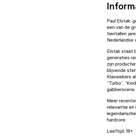
Inform
Paul Elstak, 
een van de gr
tientallen jar
Nederlandse 
Elstak staat 
generaties ra
zijn producti
blijvende ste
Klassiekers al
“Turbo”, “Kin
gabberscene
Meer recentel
relevantie en
legendarische
hardcore.
Leeftijd: 18+