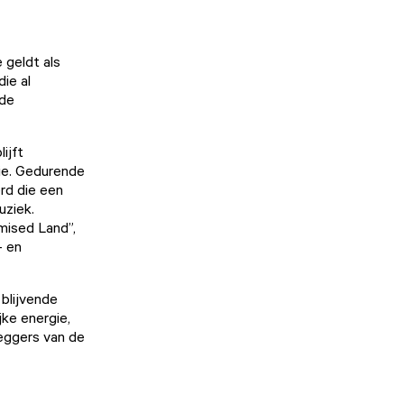
 geldt als
ie al
 de
ijft
ie. Gedurende
erd die een
uziek.
omised Land”,
- en
 blijvende
ke energie,
eggers van de