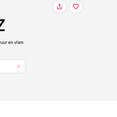
Delen
Z
vuur en vlam