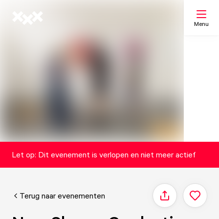
Menu
Zoeken
Mijn lijst
Kaart
Let op: Dit evenement is verlopen en niet meer actief
Terug naar evenementen
Delen