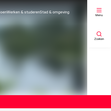
doen
Werken & studeren
Stad & omgeving
Menu
Zoeken
Mijn lijst
Kaart