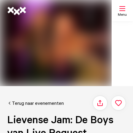
Menu
Zoeken
Mijn lijst
Kaart
Terug naar evenementen
Delen
Lievense Jam: De Boys
van Live Request