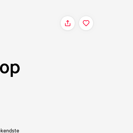
Delen
 op
bekendste