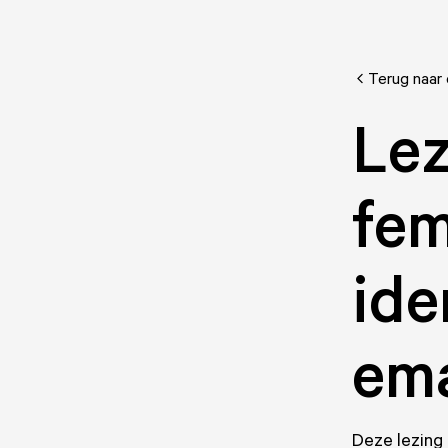
Terug naar
Lez
fem
ide
ema
Deze lezing 