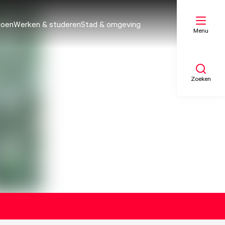
doen
Werken & studeren
Stad & omgeving
Menu
Zoeken
Mijn lijst
Kaart