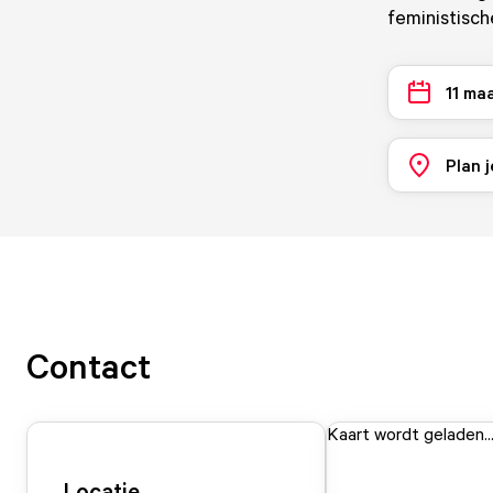
feministisc
11 ma
Plan j
Contact
Kaart wordt geladen..
Locatie