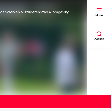
doen
Werken & studeren
Stad & omgeving
Menu
Zoeken
Mijn lijst
Kaart