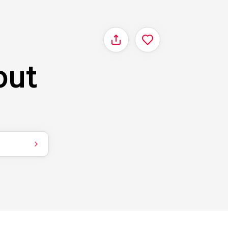
Delen
out