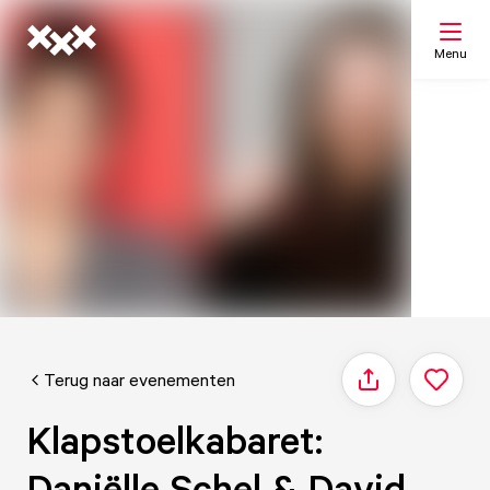
Menu
Zoeken
Mijn lijst
Kaart
Terug naar evenementen
Delen
Klapstoelkabaret:
Daniëlle Schel & David