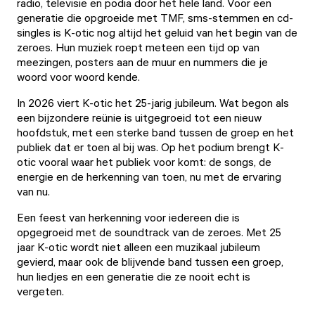
radio, televisie en podia door het hele land. Voor een
generatie die opgroeide met TMF, sms-stemmen en cd-
singles is K-otic nog altijd het geluid van het begin van de
zeroes. Hun muziek roept meteen een tijd op van
meezingen, posters aan de muur en nummers die je
woord voor woord kende.
In 2026 viert K-otic het 25-jarig jubileum. Wat begon als
een bijzondere reünie is uitgegroeid tot een nieuw
hoofdstuk, met een sterke band tussen de groep en het
publiek dat er toen al bij was. Op het podium brengt K-
otic vooral waar het publiek voor komt: de songs, de
energie en de herkenning van toen, nu met de ervaring
van nu.
Een feest van herkenning voor iedereen die is
opgegroeid met de soundtrack van de zeroes. Met 25
jaar K-otic wordt niet alleen een muzikaal jubileum
gevierd, maar ook de blijvende band tussen een groep,
hun liedjes en een generatie die ze nooit echt is
vergeten.