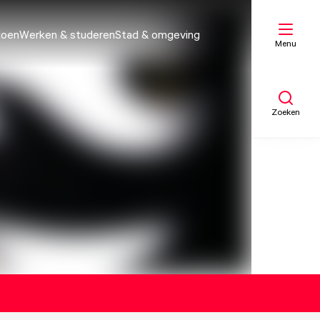
doen
Werken & studeren
Stad & omgeving
Menu
Zoeken
Mijn lijst
Kaart