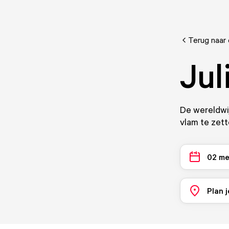
Terug naar
Jul
De wereldwij
vlam te zett
02 me
Plan j