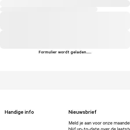
Formulier wordt geladen...
.
.
.
Handige info
Nieuwsbrief
Meld je aan voor onze maandel
blijf up-to-date over de laatst