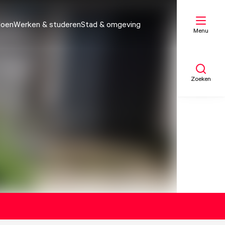
doen
Werken & studeren
Stad & omgeving
Menu
Zoeken
Mijn lijst
Kaart