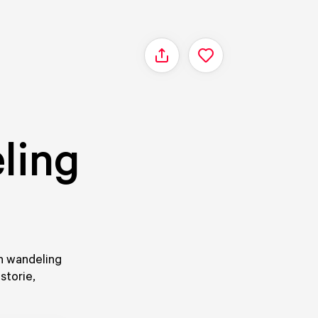
Delen
ling
en wandeling
storie,