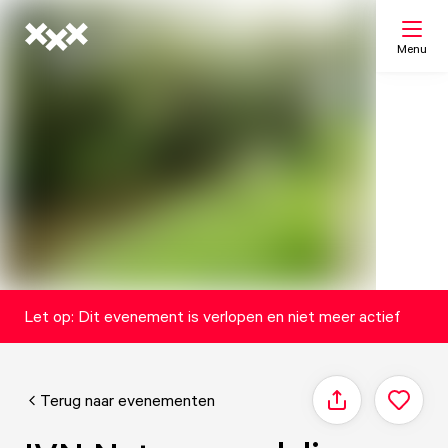
Menu
Zoeken
Mijn lijst
Kaart
Let op: Dit evenement is verlopen en niet meer actief
Terug naar evenementen
Delen